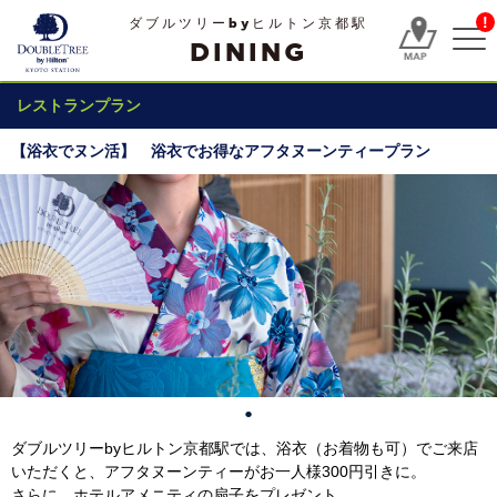
!
ダブルツリーbyヒルトン京都駅
DINING
レストランプラン
【浴衣でヌン活】 浴衣でお得なアフタヌーンティープラン
ダブルツリーbyヒルトン京都駅では、浴衣（お着物も可）でご来店
いただくと、アフタヌーンティーがお一人様300円引きに。
さらに、ホテルアメニティの扇子をプレゼント。