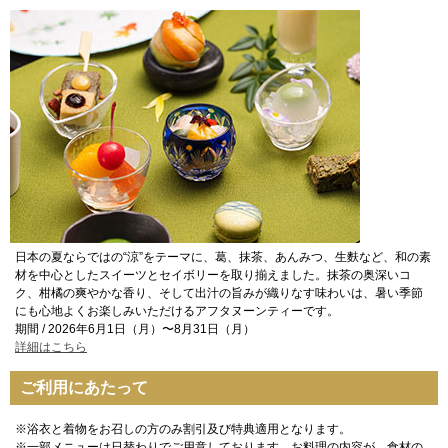
日本の夏ならではの“涼”をテーマに、葛、抹茶、あんみつ、生麩など、和の素
材を中心としたスイーツとセイボリーを取り揃えました。抹茶の奥深いコ
ク、柑橘の爽やかな香り、そして出汁の旨みが織りなす味わいは、暑い季節
にも心地よくお楽しみいただけるアフタヌーンティーです。
期間 / 2026年6月1日（月）〜8月31日（月）
詳細はこちら
ご利用にあたって
※浴衣と着物をお召しの方のみ割引及び特典適用となります。
※一部メニューは日替わりでご用意しております。お料理の内容が、食材の