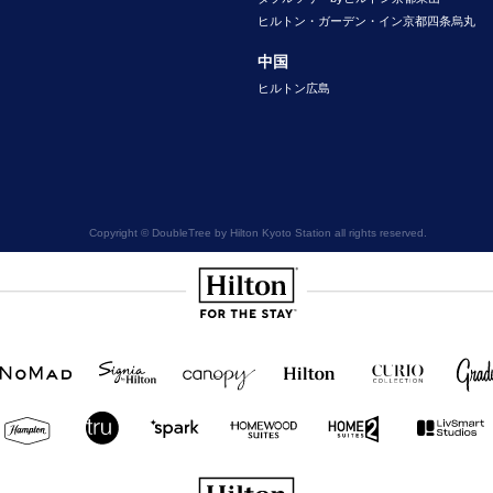
ヒルトン・ガーデン・イン京都四条烏丸
中国
ヒルトン広島
Copyright © DoubleTree by Hilton Kyoto Station all rights reserved.
Hilton
NOMAD
SignisaHilton
Canopy by
Hilton
Curio
Grad
Hilton
Hotels
Collection
&
Resorts
Hampton
Tru
Tru by
Homewood
Home2
by
by
Hilton
Suites by
Suites
Hilton
Hilton
Hilton
by
Hilton
Hilton Honors