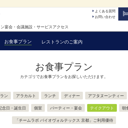
よくある質問
ン
お問い合わせ
ラン
宴会・会議
施設・サービス
アクセス
お食事プラン
レストランのご案内
お食事プラン
カテゴリでお食事プランをお探しいただけます。
ラン
アラカルト
ランチ
ディナー
アフタヌーンティー
記念日・誕生日
個室
パーティー・宴会
テイクアウト
朝
「チームラボ バイオヴォルテックス 京都」ご利用優待