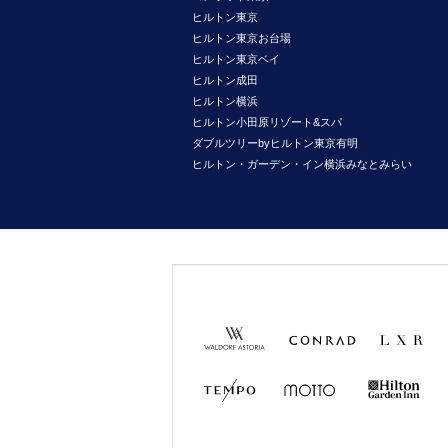
ヒルトン東京
ヒルトン東京お台場
ヒルトン東京ベイ
ヒルトン成田
ヒルトン横浜
ヒルトン小田原リゾート&スパ
ダブルツリーbyヒルトン東京有明
ヒルトン・ガーデン・イン横浜みなとみらい
Waldorf
Conrad
LXR
Astoria
Hotels &
Hotels &
Resorts
Resorts
TEMPO
MOTTO
Hilton
Garden
Inn