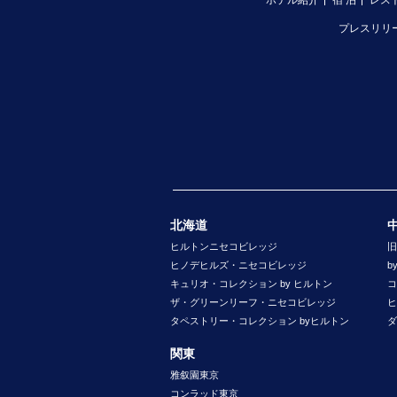
ホテル紹介
宿 泊
レス
プレスリリ
北海道
ヒルトンニセコビレッジ
旧
ヒノデヒルズ・ニセコビレッジ
b
キュリオ・コレクション by ヒルトン
コ
ザ・グリーンリーフ・ニセコビレッジ
ヒ
タペストリー・コレクション byヒルトン
ダ
関東
雅叙園東京
コンラッド東京