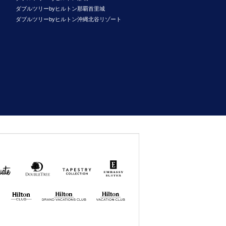
ダブルツリーbyヒルトン那覇首里城
ダブルツリーbyヒルトン沖縄北谷リゾート
uate
DoubleTree
Tapestry
Embassy
by
Collection
Suites
Hilton
by Hilton
by
Hilton
Hilton GRAND
Hilton
VACATIONS
VACATION
CLUB
CLUB