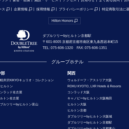
トラン
宴会・会議
施設・サービス
アクセス
お知らせ
よくある質問
お
ース
企業情報
採用情報
プライバシーポリシー
特定商取引法に
Hilton Honors
ダブルツリーbyヒルトン京都駅
〒601-8005 京都府京都市南区東九条西岩本町15
TEL: 075-606-1320 FAX: 075-606-1351
グループホテル
中部
関西
軽井沢KIKYOキュリオ・コレクション
ウォルドーフ・アストリア大阪
yヒルトン
ROKU KYOTO, LXR Hotels & Resorts
ンラッド名古屋
コンラッド大阪
ルトン名古屋
キャノピーbyヒルトン大阪梅田
ブルツリーbyヒルトン富山
ヒルトン大阪
ヒルトン京都
ダブルツリーbyヒルトン大阪城
ダブルツリーbyヒルトン京都駅
ダブルツリーbyヒルトン京都東山