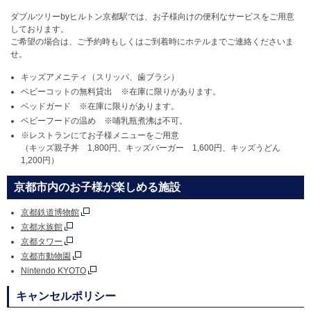
ダブルツリーbyヒルトン京都駅では、お子様向けの便利なサービスをご用意
しております。
ご希望の場合は、ご予約時もしくはご到着時にホテルまでご連絡くださいま
せ。
キッズアメニティ（スリッパ、歯ブラシ）
ベビーコットの無料貸出 ※在庫に限りがあります。
ベッドガード ※在庫に限りがあります。
ベビーフードの温め ※哺乳瓶煮沸は不可。
※レストランにてお子様メニューをご用意
（キッズ親子丼 1,800円、キッズバーガー 1,600円、キッズうどん
1,200円）
京都市内のお子様が楽しめる施設
京都鉄道博物館
京都水族館
京都タワー
京都市動物園
Nintendo KYOTO
キャンセルポリシー