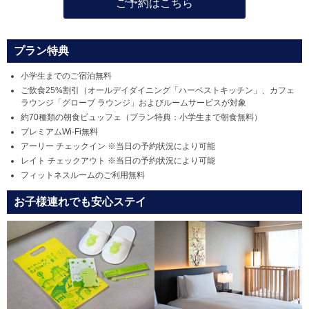
ご予約はこちら
プラン特典
小学生までのご宿泊無料
ご飲食25%割引（オールデイダイニング「ハーベストキッチン」、カフェ
ラウンジ「グローブ ラウンジ」およびルームサービスが対象
約70種類の朝食ビュッフェ（プラン特典：小学生まで朝食無料）
プレミアムWi-Fi無料
アーリー チェックイン ※当日の予約状況により可能
レイト チェックアウト ※当日の予約状況により可能
フィットネスルームのご利用無料
お子様連れでも安心ステイ