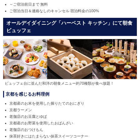
～ご宿泊前日まで 無料
ご宿泊当日＆連絡なしのキャンセル 宿泊料金の100%
オールデイダイニング「ハーベスト キッチン」にて朝食
ビュッフェ
ビュッフェ台に並んだ和洋の朝食メニュー約70種類が食べ放題！
京都を感じるお料理例
京都産のお米を使用した握りたてのおにぎり
京都ラーメン
老舗店のお豆腐とゆば
京都産のお野菜を使用したおばんざい
老舗店のおつけもん
抹茶好きにはたまらない抹茶スイーツコーナー