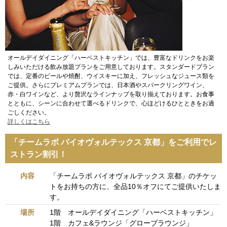
オールデイダイニング「ハーベストキッチン」では、豊富なドリンクをお楽
しみいただける飲み放題プランをご用意しております。スタンダードプラン
では、定番のビールや焼酎、ウイスキーに加え、フレッシュなジュース類を
ご提供。さらにプレミアムプランでは、日本酒やスパークリングワイン、
赤・白ワインなど、より贅沢なラインナップを取り揃えております。お食事
とともに、シーンに合わせて選べるドリンクで、心ほどけるひとときをお過
ごしください。
詳しくはこちら
「チームラボ バイオヴォルテックス 京都」をご利用でレ
ストラン割引！
内容
「チームラボ バイオヴォルテックス 京都」のチケッ
トをお持ちの方に、全品10％オフにてご提供いたしま
す。
場所
1階 オールデイダイニング「ハーベストキッチン」
1階 カフェ&ラウンジ「グローブラウンジ」