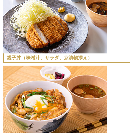
親子丼（味噌汁、サラダ、京漬物添え）