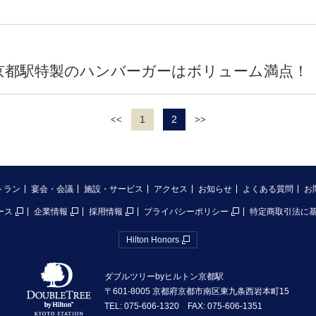
京都駅特製のハンバーガーはボリューム満点！
1
2
<<
>>
トラン
宴会・会議
施設・サービス
アクセス
お知らせ
よくある質問
お
ース
企業情報
採用情報
プライバシーポリシー
特定商取引法に
Hilton Honors
ダブルツリーbyヒルトン京都駅
〒601-8005 京都府京都市南区東九条西岩本町15
TEL: 075-606-1320 FAX: 075-606-1351