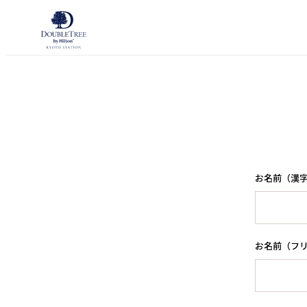
内
容
を
ス
キ
ッ
プ
お名前（漢
お名前（フ