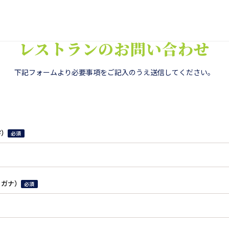
レストランの​お問い​合わせ
下記フォームより​必要事項を​ご記入のうえ送信してください。
字）
必須
リガナ）
必須