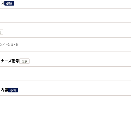
レス
必須
意
オナーズ番号
任意
せ内容
必須